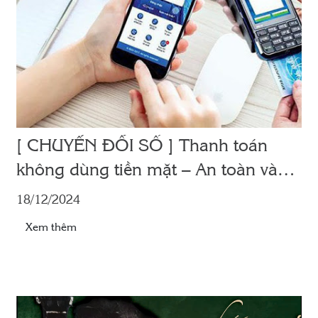
[ CHUYỂN ĐỔI SỐ ] Thanh toán
không dùng tiền mặt – An toàn và
tiện lợi
18/12/2024
Xem thêm