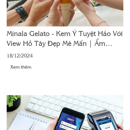
Minala Gelato - Kem Ý Tuyệt Hảo Với
View Hồ Tây Đẹp Mê Mẩn | Ẩm
Thực Tây Hồ
18/12/2024
Xem thêm