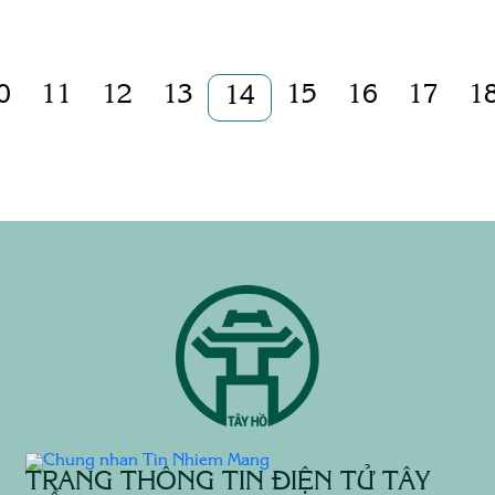
0
11
12
13
15
16
17
1
14
TRANG THÔNG TIN ĐIỆN TỬ TÂY