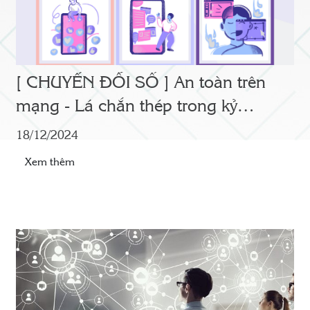
[ CHUYỂN ĐỔI SỐ ] An toàn trên
mạng - Lá chắn thép trong kỷ
nguyên số
18/12/2024
Xem thêm