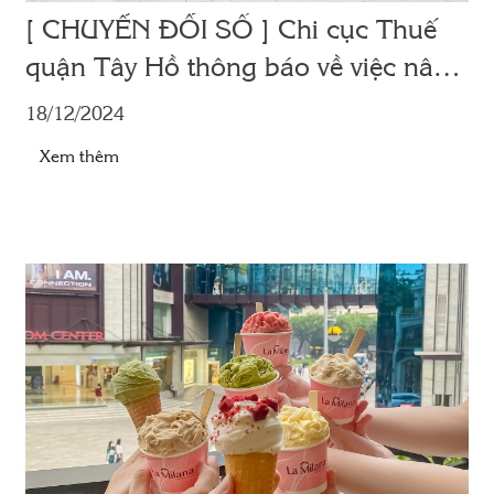
[ CHUYỂN ĐỔI SỐ ] Chi cục Thuế
quận Tây Hồ thông báo về việc nâng
cấp ứng dụng eTax Mobile phiên
18/12/2024
bản 3.2.2
Xem thêm