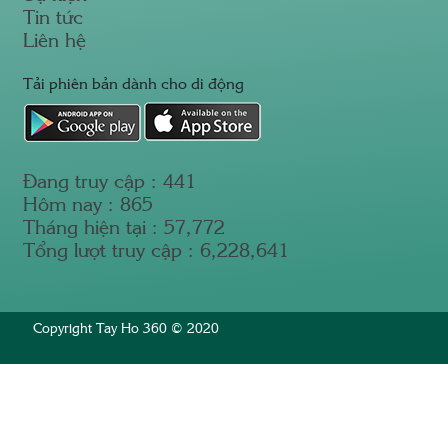
Tin tức
Liên hệ
Tải phiên bản dành cho di động
Đang truy cập :
441
Hôm nay :
865
Tháng hiện tại :
57,772
Tổng lượt truy cập :
6,228,641
Copyright Tay Ho 360 © 2020