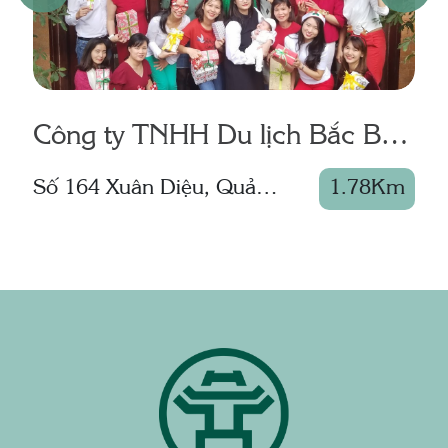
Công ty TNHH Du lịch Bắc Bộ
(Tonkin Travel)
Số 164 Xuân Diệu, Quảng
1.78Km
S
An,Tây Hồ
N