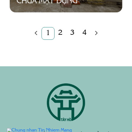
CHÙA MẬT DỤNG
2
3
4
1