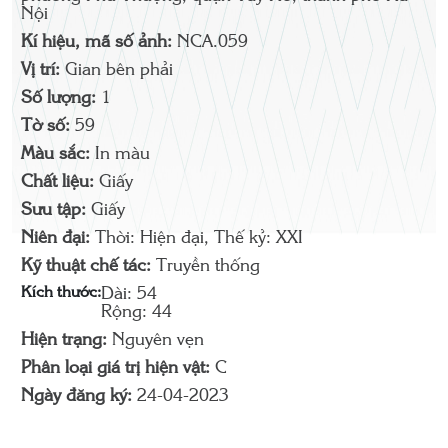
Nội
Kí hiệu, mã số ảnh:
NCA.059
Vị trí:
Gian bên phải
Số lượng:
1
Tờ số:
59
Màu sắc:
In màu
Chất liệu:
Giấy
Sưu tập:
Giấy
Niên đại:
Thời: Hiện đại, Thế kỷ: XXI
Kỹ thuật chế tác:
Truyền thống
Kích thước:
Dài: 54
Rộng: 44
Hiện trạng:
Nguyên vẹn
Phân loại giá trị hiện vật:
C
Ngày đăng ký:
24-04-2023