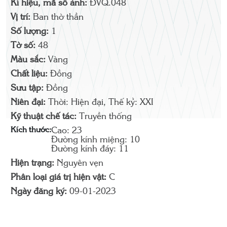
Kí hiệu, mã số ảnh:
ĐVQ.048
Vị trí:
Ban thờ thần
Số lượng:
1
Tờ số:
48
Màu sắc:
Vàng
Chất liệu:
Đồng
Sưu tập:
Đồng
Niên đại:
Thời: Hiện đại, Thế kỷ: XXI
Kỹ thuật chế tác:
Truyền thống
Kích thước:
Cao: 23
Đường kính miệng: 10
Đường kính đáy: 11
Hiện trạng:
Nguyên vẹn
Phân loại giá trị hiện vật:
C
Ngày đăng ký:
09-01-2023