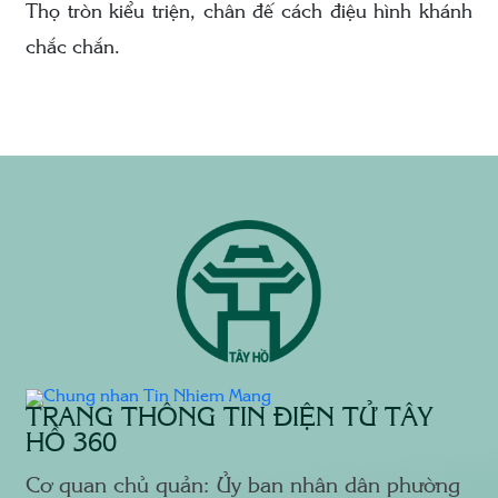
Thọ tròn kiểu triện, chân đế cách điệu hình khánh
chắc chắn.
TRANG THÔNG TIN ĐIỆN TỬ TÂY
HỒ 360
Cơ quan chủ quản: Ủy ban nhân dân phường