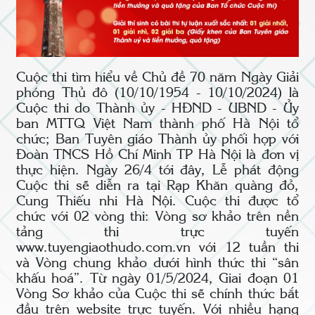
Cuộc thi tìm hiểu về Chủ đề 70 năm Ngày Giải
phóng Thủ đô (10/10/1954 - 10/10/2024) là
Cuộc thi do Thành ủy - HĐND - UBND - Ủy
ban MTTQ Việt Nam thành phố Hà Nội tổ
chức; Ban Tuyên giáo Thành ủy phối hợp với
Đoàn TNCS Hồ Chí Minh TP Hà Nội là đơn vị
thực hiện. Ngày 26/4 tới đây, Lễ phát động
Cuộc thi sẽ diễn ra tại Rạp Khăn quàng đỏ,
Cung Thiếu nhi Hà Nội. Cuộc thi được tổ
chức với 02 vòng thi: Vòng sơ khảo trên nền
tảng thi trực tuyến
www.tuyengiaothudo.com.vn
với 12 tuần thi
và Vòng chung khảo dưới hình thức thi “sân
khấu hoá”. Từ ngày 01/5/2024, Giai đoạn 01
Vòng Sơ khảo của Cuộc thi sẽ chính thức bắt
đầu trên website trực tuyến. Với nhiều hạng