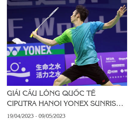
GIẢI CẦU LÔNG QUỐC TẾ
CIPUTRA HANOI YONEX SUNRISE
VIETNAM INTERNATIONAL
19/04/2023 - 09/05/2023
CHALLENGE 2023