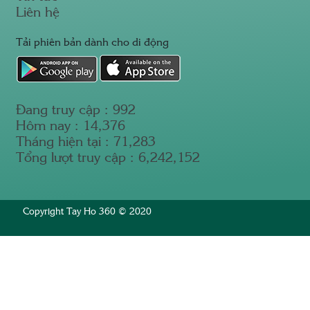
Liên hệ
Tải phiên bản dành cho di động
Đang truy cập :
992
Hôm nay :
14,376
Tháng hiện tại :
71,283
Tổng lượt truy cập :
6,242,152
Copyright Tay Ho 360 © 2020