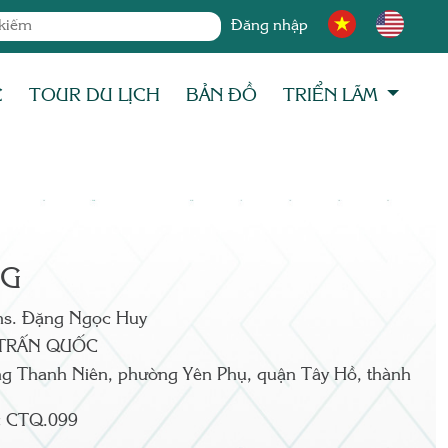
Đăng nhập
C
TOUR DU LỊCH
BẢN ĐỒ
TRIỂN LÃM
NG
hs. Đặng Ngọc Huy
TRẤN QUỐC
g Thanh Niên, phường Yên Phụ, quận Tây Hồ, thành
:
CTQ.099