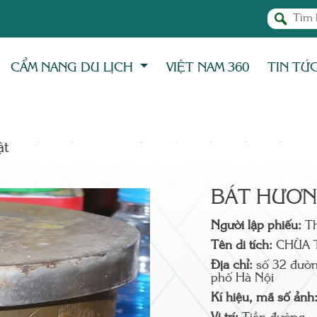
CẨM NANG DU LỊCH
VIỆT NAM 360
TIN TỨ
̣t
BÁT HƯƠ
Người lập phiếu:
T
Tên di tích:
CHÙA 
Địa chỉ:
số 32 đườn
phố Hà Nội
Kí hiệu, mã số ảnh