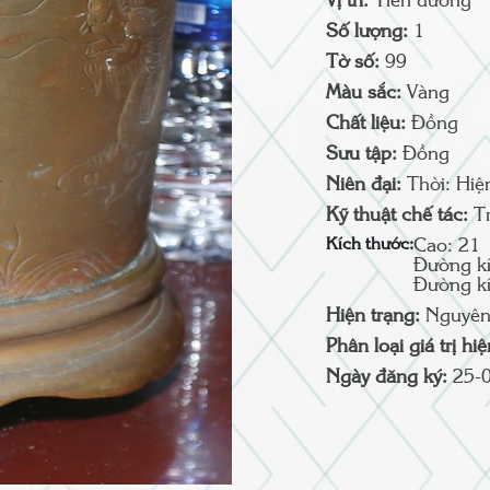
Vị trí:
Tiền đường
Số lượng:
1
Tờ số:
99
Màu sắc:
Vàng
Chất liệu:
Đồng
Sưu tập:
Đồng
Niên đại:
Thời: Hiệ
Kỹ thuật chế tác:
T
Kích thước:
Cao: 21
Đường kí
Đường kí
Hiện trạng:
Nguyên
Phân loại giá trị hi
Ngày đăng ký:
25-