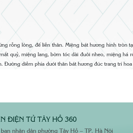
ng rỗng lòng, đế liền thân. Miệng bát hương hình tròn t
 mắt quỷ, miệng lang, bờm tóc dài đuôi nheo, miệng há rộ
. Đường diềm phía dưới thân bát hương đúc trang trí hoa
N ĐIỆN TỬ TÂY HỒ 360
 ban nhân dân phường Tây Hồ – TP. Hà Nội