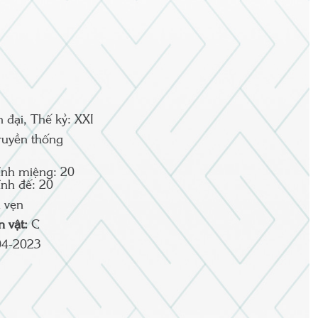
n đại, Thế kỷ: XXI
ruyền thống
nh miệng: 20
nh đế: 20
 vẹn
ện vật:
C
04-2023