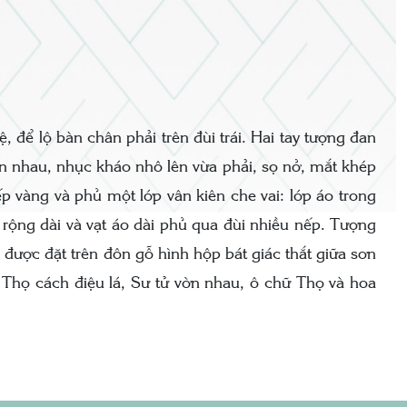
 để lộ bàn chân phải trên đùi trái. Hai tay tượng đan
n nhau, nhục kháo nhô lên vừa phải, sọ nở, mắt khép
p vàng và phủ một lớp vân kiên che vai: lớp áo trong
o rộng dài và vạt áo dài phủ qua đùi nhiều nếp. Tượng
được đặt trên đôn gỗ hình hộp bát giác thắt giữa sơn
Thọ cách điệu lá, Sư tử vờn nhau, ô chữ Thọ và hoa