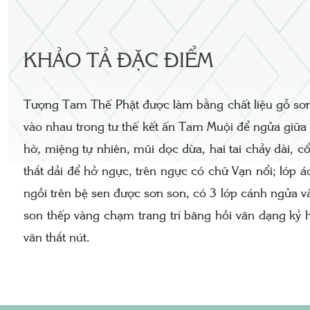
KHẢO TẢ ĐẶC ĐIỂM
Tượng Tam Thế Phật được làm bằng chất liệu gỗ sơn so
vào nhau trong tư thế kết ấn Tam Muội để ngửa giữa
hờ, miệng tự nhiên, mũi dọc dừa, hai tai chảy dài, 
thắt dải để hở ngực, trên ngực có chữ Vạn nổi; lớp á
ngồi trên bệ sen được sơn son, có 3 lớp cánh ngửa v
son thếp vàng chạm trang trí băng hồi văn dạng kỷ
văn thắt nút.