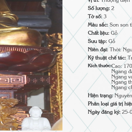
Vị trí:
Thượng điện
Số lượng:
2
Tờ số:
3
Màu sắc:
Sơn son 
Chất liệu:
Gỗ
Sưu tập:
Gỗ
Niên đại:
Thời: Ngu
Kỹ thuật chế tác:
T
Kích thước:
Cao: 17
Ngang đ
Ngang va
Ngang th
Ngang c
Hiện trạng:
Nguyên
Phân loại giá trị hi
Ngày đăng ký:
25-