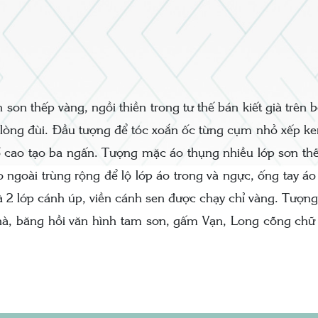
n thếp vàng, ngồi thiền trong tư thế bán kiết già trên bệ,
 lòng đùi. Đầu tượng để tóc xoắn ốc từng cụm nhỏ xếp ke
cổ cao tạo ba ngấn. Tượng mặc áo thụng nhiều lớp sơn thế
o ngoài trùng rộng để lộ lớp áo trong và ngực, ống tay á
à 2 lớp cánh úp, viền cánh sen được chạy chỉ vàng. Tượng 
 hà, băng hồi văn hình tam sơn, gấm Vạn, Long cõng chữ 