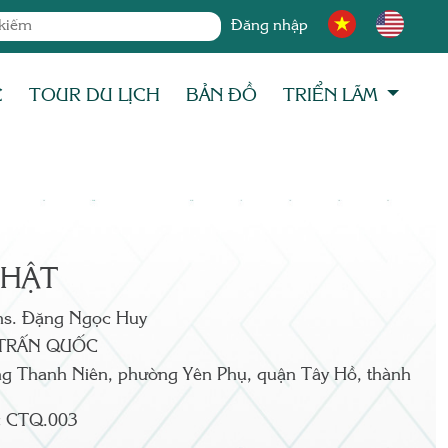
Đăng nhập
C
TOUR DU LỊCH
BẢN ĐỒ
TRIỂN LÃM
PHẬT
hs. Đặng Ngọc Huy
TRẤN QUỐC
g Thanh Niên, phường Yên Phụ, quận Tây Hồ, thành
:
CTQ.003