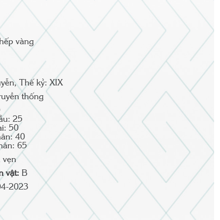
thếp vàng
yễn, Thế kỷ: XIX
ruyền thống
0
ầu: 25
i: 50
ân: 40
hân: 65
 vẹn
ện vật:
B
04-2023