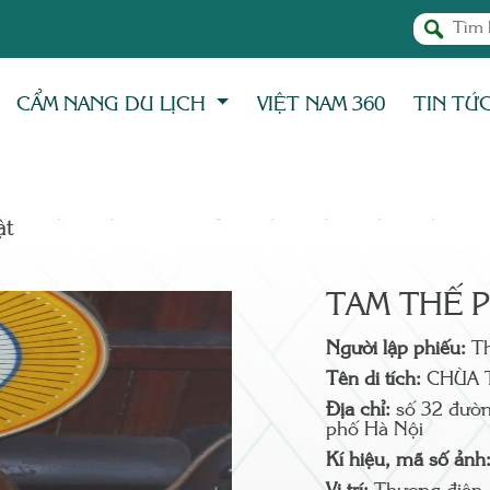
CẨM NANG DU LỊCH
VIỆT NAM 360
TIN TỨ
̣t
TAM THẾ 
Người lập phiếu:
T
Tên di tích:
CHÙA 
Địa chỉ:
số 32 đườn
phố Hà Nội
Kí hiệu, mã số ảnh