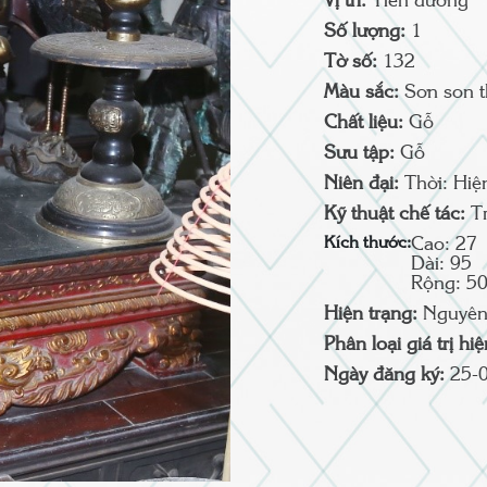
Vị trí:
Tiền đường
Số lượng:
1
Tờ số:
132
Màu sắc:
Sơn son 
Chất liệu:
Gỗ
Sưu tập:
Gỗ
Niên đại:
Thời: Hiệ
Kỹ thuật chế tác:
T
Kích thước:
Cao: 27
Dài: 95
Rộng: 5
Hiện trạng:
Nguyên
Phân loại giá trị hi
Ngày đăng ký:
25-