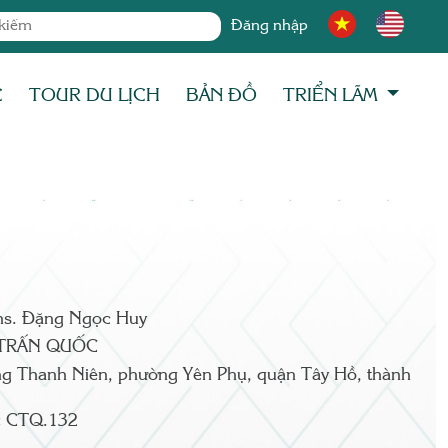
Đăng nhập
C
TOUR DU LỊCH
BẢN ĐỒ
TRIỂN LÃM
hs. Đặng Ngọc Huy
TRẤN QUỐC
g Thanh Niên, phường Yên Phụ, quận Tây Hồ, thành
:
CTQ.132