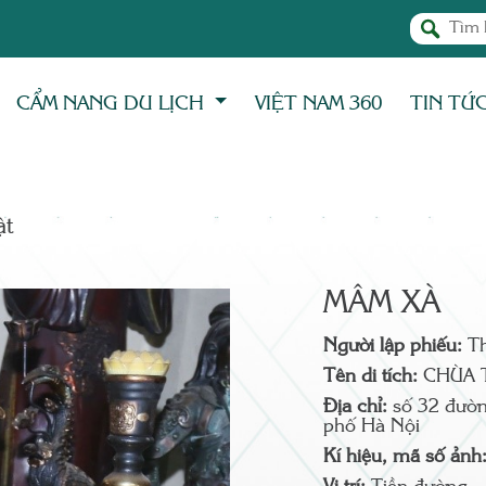
CẨM NANG DU LỊCH
VIỆT NAM 360
TIN TỨ
̣t
MÂM XÀ
Người lập phiếu:
T
Tên di tích:
CHÙA 
Địa chỉ:
số 32 đườn
phố Hà Nội
Kí hiệu, mã số ảnh