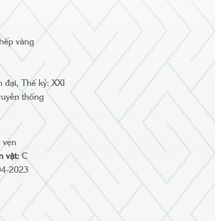
thếp vàng
n đại, Thế kỷ: XXI
ruyền thống
0
 vẹn
ện vật:
C
04-2023