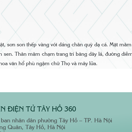
ật, sơn son thếp vàng với dáng chân quỳ dạ cá. Mặt mâm
 sen. Thân mâm chạm trang trí băng dây lá, đường diềm
hoa văn hổ phù ngậm chữ Thọ và mây lửa.
N ĐIỆN TỬ TÂY HỒ 360
 ban nhân dân phường Tây Hồ – TP. Hà Nội
ong Quân, Tây Hồ, Hà Nội