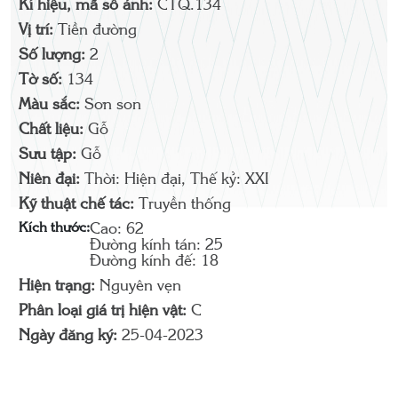
Kí hiệu, mã số ảnh:
CTQ.134
Vị trí:
Tiền đường
Số lượng:
2
Tờ số:
134
Màu sắc:
Sơn son
Chất liệu:
Gỗ
Sưu tập:
Gỗ
Niên đại:
Thời: Hiện đại, Thế kỷ: XXI
Kỹ thuật chế tác:
Truyền thống
Kích thước:
Cao: 62
Đường kính tán: 25
Đường kính đế: 18
Hiện trạng:
Nguyên vẹn
Phân loại giá trị hiện vật:
C
Ngày đăng ký:
25-04-2023