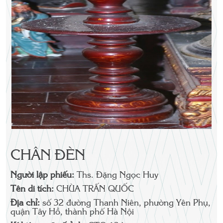
CHÂN ĐÈN
Người lập phiếu:
Ths. Đặng Ngọc Huy
Tên di tích:
CHÙA TRẤN QUỐC
Địa chỉ:
số 32 đường Thanh Niên, phường Yên Phụ,
quận Tây Hồ, thành phố Hà Nội