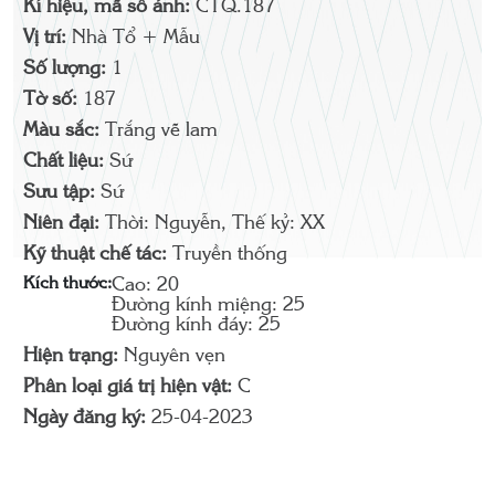
Kí hiệu, mã số ảnh:
CTQ.187
Vị trí:
Nhà Tổ + Mẫu
Số lượng:
1
Tờ số:
187
Màu sắc:
Trắng vẽ lam
Chất liệu:
Sứ
Sưu tập:
Sứ
Niên đại:
Thời: Nguyễn, Thế kỷ: XX
Kỹ thuật chế tác:
Truyền thống
Kích thước:
Cao: 20
Đường kính miệng: 25
Đường kính đáy: 25
Hiện trạng:
Nguyên vẹn
Phân loại giá trị hiện vật:
C
Ngày đăng ký:
25-04-2023