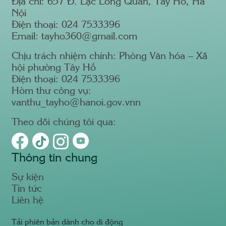
Địa chỉ: 657 Đ. Lạc Long Quân, Tây Hồ, Hà
Nội
Điện thoại: 024 7533396
Email: tayho360@gmail.com
Chịu trách nhiệm chính: Phòng Văn hóa – Xã
hội phường Tây Hồ
Điện thoại: 024 7533396
Hòm thư công vụ:
vanthu_tayho@hanoi.gov.vnn
Theo dõi chúng tôi qua:
Thông tin chung
Sự kiện
Tin tức
Liên hệ
Tải phiên bản dành cho di động