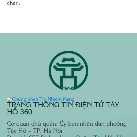
chắn.
TRANG THÔNG TIN ĐIỆN TỬ TÂY
HỒ 360
Cơ quan chủ quản: Ủy ban nhân dân phường
Tây Hồ – TP. Hà Nội