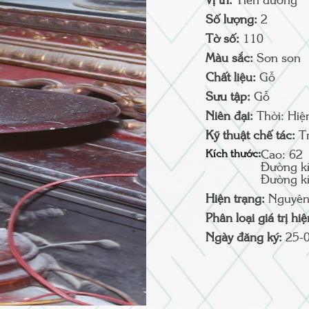
Vị trí:
Tiền đường
Số lượng:
2
Tờ số:
110
Màu sắc:
Sơn son
Chất liệu:
Gỗ
Sưu tập:
Gỗ
Niên đại:
Thời: Hiệ
Kỹ thuật chế tác:
T
Kích thước:
Cao: 62
Đường kí
Đường kí
Hiện trạng:
Nguyên
Phân loại giá trị hi
Ngày đăng ký:
25-