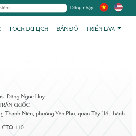
Đăng nhập
C
TOUR DU LỊCH
BẢN ĐỒ
TRIỂN LÃM
hs. Đặng Ngọc Huy
TRẤN QUỐC
g Thanh Niên, phường Yên Phụ, quận Tây Hồ, thành
:
CTQ.110