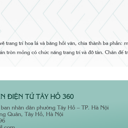
 trang trí hoa lá và băng hồi văn, chia thành ba phần: m
án tròn mỏng có chức năng trang trí và đỡ tàn. Chân đế tr
N ĐIỆN TỬ TÂY HỒ 360
 ban nhân dân phường Tây Hồ – TP. Hà Nội
ong Quân, Tây Hồ, Hà Nội
96
il.com