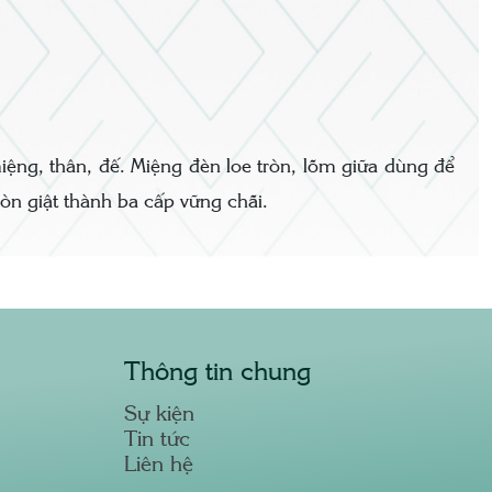
iệng, thân, đế. Miệng đèn loe tròn, lõm giữa dùng để
òn giật thành ba cấp vững chãi.
Thông tin chung
Sự kiện
Tin tức
Liên hệ