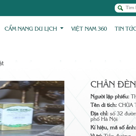
CẨM NANG DU LỊCH
VIỆT NAM 360
TIN TỨ
̣t
CHÂN ĐÈN
Người lập phiếu:
T
Tên di tích:
CHÙA 
Địa chỉ:
số 32 đườn
phố Hà Nội
Kí hiệu, mã số ảnh