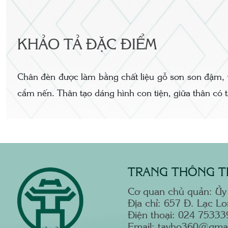
KHẢO TẢ ĐẶC ĐIỂM
Chân đèn được làm bằng chất liệu gỗ sơn son đậm, vẽ
cắm nến. Thân tạo dáng hình con tiện, giữa thân có t
TRANG THÔNG TI
Cơ quan chủ quản: Ủy
Địa chỉ: 657 Đ. Lạc L
Điện thoại: 024 75333
Email: tayho360@gma