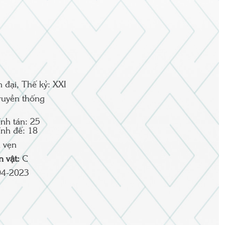
n đại, Thế kỷ: XXI
ruyền thống
nh tán: 25
nh đế: 18
 vẹn
ện vật:
C
04-2023