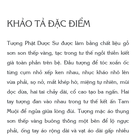
KHẢO TẢ ĐẶC ĐIỂM
Tượng Phật Dược Sư được làm bằng chất liệu gỗ
sơn son thếp vàng, tạc trong tư thế ngồi thiền kiết
già toàn phần trên bệ. Đầu tượng để tóc xoắn ốc
từng cụm nhỏ xếp ken nhau, nhục kháo nhô lên
vừa phải, sọ nở, mắt khép hờ, miệng tự nhiên, mũi
dọc dừa, hai tai chảy dài, cổ cao tạo ba ngấn. Hai
tay tượng đan vào nhau trong tư thế kết ấn Tam
Muội để ngửa giữa lòng đùi. Tượng mặc áo thụng
sơn thếp vàng buông thõng một bên để lộ ngực
phải, ống tay áo rộng dài và vạt áo dài gấp nhiều