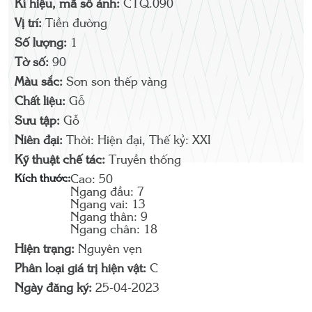
Kí hiệu, mã số ảnh:
CTQ.090
Vị trí:
Tiền đường
Số lượng:
1
Tờ số:
90
Màu sắc:
Sơn son thếp vàng
Chất liệu:
Gỗ
Sưu tập:
Gỗ
Niên đại:
Thời: Hiện đại, Thế kỷ: XXI
Kỹ thuật chế tác:
Truyền thống
Kích thước:
Cao: 50
Ngang đầu: 7
Ngang vai: 13
Ngang thân: 9
Ngang chân: 18
Hiện trạng:
Nguyên vẹn
Phân loại giá trị hiện vật:
C
Ngày đăng ký:
25-04-2023