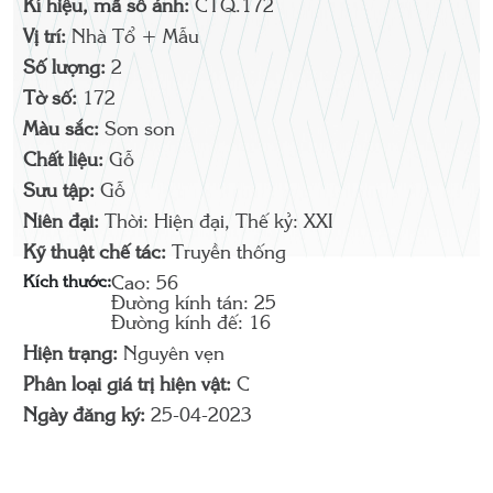
Kí hiệu, mã số ảnh:
CTQ.172
Vị trí:
Nhà Tổ + Mẫu
Số lượng:
2
Tờ số:
172
Màu sắc:
Sơn son
Chất liệu:
Gỗ
Sưu tập:
Gỗ
Niên đại:
Thời: Hiện đại, Thế kỷ: XXI
Kỹ thuật chế tác:
Truyền thống
Kích thước:
Cao: 56
Đường kính tán: 25
Đường kính đế: 16
Hiện trạng:
Nguyên vẹn
Phân loại giá trị hiện vật:
C
Ngày đăng ký:
25-04-2023