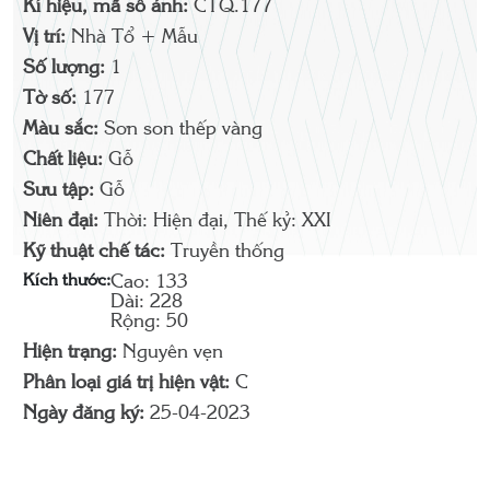
Kí hiệu, mã số ảnh:
CTQ.177
Vị trí:
Nhà Tổ + Mẫu
Số lượng:
1
Tờ số:
177
Màu sắc:
Sơn son thếp vàng
Chất liệu:
Gỗ
Sưu tập:
Gỗ
Niên đại:
Thời: Hiện đại, Thế kỷ: XXI
Kỹ thuật chế tác:
Truyền thống
Kích thước:
Cao: 133
Dài: 228
Rộng: 50
Hiện trạng:
Nguyên vẹn
Phân loại giá trị hiện vật:
C
Ngày đăng ký:
25-04-2023