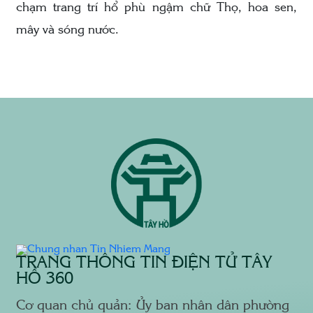
chạm trang trí hổ phù ngậm chữ Thọ, hoa sen,
mây và sóng nước.
TRANG THÔNG TIN ĐIỆN TỬ TÂY
HỒ 360
Cơ quan chủ quản: Ủy ban nhân dân phường