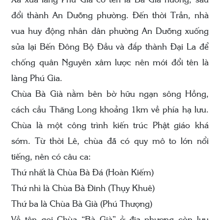
Xa xưa làng Phú Gia có tên là Bà Già hương, sau
đổi thành An Dưỡng phường. Đến thời Trần, nhà
vua huy động nhân dân phường An Dưỡng xuống
sửa lại Bến Đông Bộ Đầu và đắp thành Đại La để
chống quân Nguyên xâm lược nên mới đổi tên là
làng Phú Gia.
Chùa Bà Già nằm bên bờ hữu ngạn sông Hồng,
cách cầu Thăng Long khoảng 1km về phía hạ lưu.
Chùa là một công trình kiến trúc Phật giáo khá
sớm. Từ thời Lê, chùa đã có quy mô to lớn nổi
tiếng, nên có câu ca:
Thứ nhất là Chùa Bà Đá (Hoàn Kiếm)
Thứ nhì là Chùa Bà Đinh (Thụy Khuê)
Thứ ba là Chùa Bà Già (Phú Thượng)