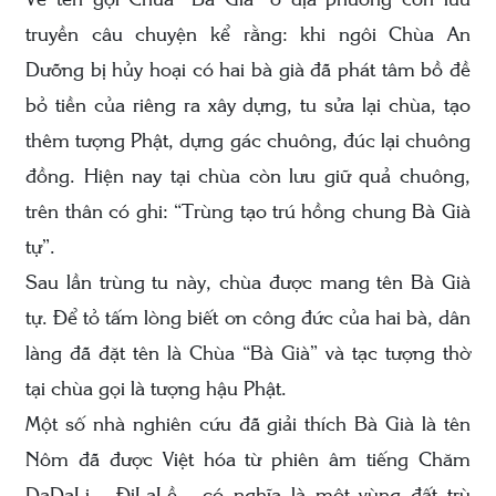
Về tên gọi Chùa “Bà Già” ở địa phương còn lưu
truyền câu chuyện kể rằng: khi ngôi Chùa An
Dưỡng bị hủy hoại có hai bà già đã phát tâm bồ đề
bỏ tiền của riêng ra xây dựng, tu sửa lại chùa, tạo
thêm tượng Phật, dựng gác chuông, đúc lại chuông
đồng. Hiện nay tại chùa còn lưu giữ quả chuông,
trên thân có ghi: “Trùng tạo trú hồng chung Bà Già
tự”.
Sau lần trùng tu này, chùa được mang tên Bà Già
tự. Để tỏ tấm lòng biết ơn công đức của hai bà, dân
làng đã đặt tên là Chùa “Bà Già” và tạc tượng thờ
tại chùa gọi là tượng hậu Phật.
Một số nhà nghiên cứu đã giải thích Bà Già là tên
Nôm đã được Việt hóa từ phiên âm tiếng Chăm