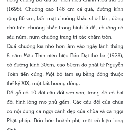
hồng chung Bà Già tự” niên hiệu Chính Hòa thứ 16
(1695). Chuông cao 146 cm cả quả, đường kính
rộng 86 cm, bốn mặt chuông khắc chữ Hán, dòng
chữ trên chuông khắc trong hình lá đề, chuông có
sáu núm, núm chuông trang trí các chấm tròn.
Quả chuông kia nhỏ hơn làm vào ngày lành tháng
8 năm Mậu Thìn niên hiệu Bảo Đại thứ ba (1928),
có đường kính 30cm, cao 60cm do phật tử Nguyễn
Toàn tiến cúng. Một bộ tam sự bằng đồng thuộc
thế kỷ XIX, một bát hương đồng.
Đồ gỗ có 10 đôi câu đối sơn son, trong đó có hai
đôi hình lòng mo phủ gấm. Các câu đối của chùa
có nội dung ca ngợi cảnh đẹp của chùa và ca ngợi
Phật pháp. Bốn bức hoành phi, một cỗ kiệu long