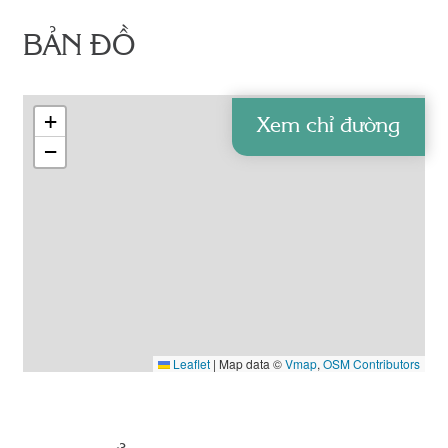
BẢN ĐỒ
+
Xem chỉ đường
−
Leaflet
|
Map data ©
Vmap
,
OSM Contributors