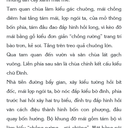
những tán cây xanh mát mẻ.
Tam quan chùa làm kiểu gác chuông, mái chồng
diêm hai tầng tám mái, lợp ngói ta, cửa mở thông
bốn phía, tám đầu đao đắp hình hồi long, vì kèo đỡ
mái bằng gỗ kiểu đơn giản “chồng rường” trang trí
bào trơn, kẻ soi. Tầng trên treo quả chuông lớn.
Qua tam quan đến vườn và sân chùa lát gạch
vuông. Liền phía sau sân là chùa chính kết cấu kiểu
chữ Đinh.
Nhà tiền đường bẩy gian, xây kiểu tường hồi bít
đốc, mái lợp ngói ta, bờ nóc đắp kiểu bờ đinh, phía
trước hai hồi xây hai trụ biểu, đỉnh trụ đắp hình hồi
văn cách điệu thành hình bốn con phượng, đầu
quay bốn hướng. Bộ khung đỡ mái gồm tám bộ vì