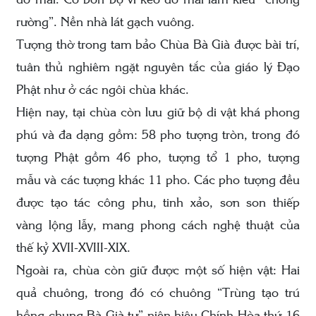
đỡ mái. Có bốn bộ vì kèo đỡ mái làm kiểu “chồng
rường”. Nền nhà lát gạch vuông.
Tượng thờ trong tam bảo Chùa Bà Già được bài trí,
tuân thủ nghiêm ngặt nguyên tắc của giáo lý Đạo
Phật như ở các ngôi chùa khác.
Hiện nay, tại chùa còn lưu giữ bộ di vật khá phong
phú và đa dạng gồm: 58 pho tượng tròn, trong đó
tượng Phật gồm 46 pho, tượng tổ 1 pho, tượng
mẫu và các tượng khác 11 pho. Các pho tượng đều
được tạo tác công phu, tinh xảo, sơn son thiếp
vàng lộng lẫy, mang phong cách nghệ thuật của
thế kỷ XVII-XVIII-XIX.
Ngoài ra, chùa còn giữ được một số hiện vật: Hai
quả chuông, trong đó có chuông “Trùng tạo trú