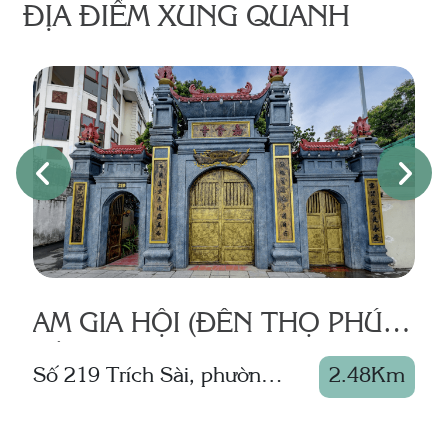
ĐỊA ĐIỂM XUNG QUANH
AM GIA HỘI (ĐỀN THỌ PHÚC
LỘC)
Số 219 Trích Sài, phường
2.48Km
S
Tây Hồ
K