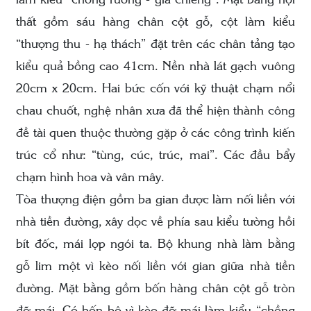
làm kiểu “chồng rường - giá chiêng”. Mặt bằng nội
thất gồm sáu hàng chân cột gỗ, cột làm kiểu
“thượng thu - hạ thách” đặt trên các chân tảng tạo
kiểu quả bồng cao 41cm. Nền nhà lát gạch vuông
20cm x 20cm. Hai bức cốn với kỹ thuật chạm nổi
chau chuốt, nghệ nhân xưa đã thể hiện thành công
đề tài quen thuộc thường gặp ở các công trình kiến
trúc cổ như: “tùng, cúc, trúc, mai”. Các đầu bẩy
chạm hình hoa và vân mây.
Tòa thượng điện gồm ba gian được làm nối liền với
nhà tiền đường, xây dọc về phía sau kiểu tường hồi
bít đốc, mái lợp ngói ta. Bộ khung nhà làm bằng
gỗ lim một vì kèo nối liền với gian giữa nhà tiền
đường. Mặt bằng gồm bốn hàng chân cột gỗ tròn