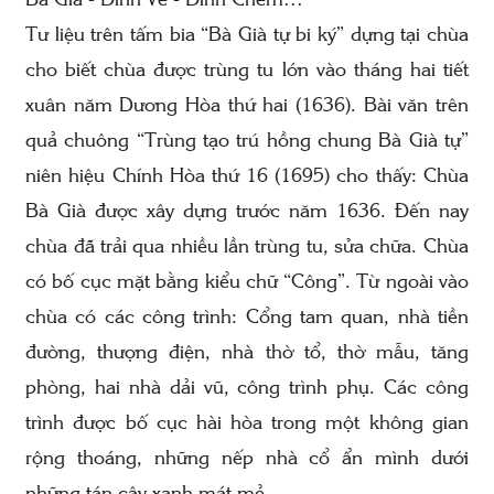
Bà Già - Đình Vẽ - Đình Chèm…
Tư liệu trên tấm bia “Bà Già tự bi ký” dựng tại chùa
cho biết chùa được trùng tu lớn vào tháng hai tiết
xuân năm Dương Hòa thứ hai (1636). Bài văn trên
quả chuông “Trùng tạo trú hồng chung Bà Già tự”
niên hiệu Chính Hòa thứ 16 (1695) cho thấy: Chùa
Bà Già được xây dựng trước năm 1636. Đến nay
chùa đã trải qua nhiều lần trùng tu, sửa chữa. Chùa
có bố cục mặt bằng kiểu chữ “Công”. Từ ngoài vào
chùa có các công trình: Cổng tam quan, nhà tiền
đường, thượng điện, nhà thờ tổ, thờ mẫu, tăng
phòng, hai nhà dải vũ, công trình phụ. Các công
trình được bố cục hài hòa trong một không gian
rộng thoáng, những nếp nhà cổ ẩn mình dưới